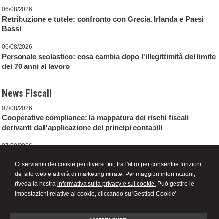
06/08/2026
Retribuzione e tutele: confronto con Grecia, Irlanda e Paesi
Bassi
06/08/2026
Personale scolastico: cosa cambia dopo l'illegittimità del limite
dei 70 anni al lavoro
News Fiscali
07/08/2026
Cooperative compliance: la mappatura dei rischi fiscali
derivanti dall'applicazione dei principi contabili
07/08/2026
Testo Unico adempimenti e accertamento pubblicato in
Ci serviamo dei cookie per diversi fini, tra l'altro per consentire funzioni
Gazzetta Ufficiale
del sito web e attività di marketing mirate. Per maggiori informazioni,
07/08/2026
riveda la nostra
informativa sulla privacy e sui cookie.
Può gestire le
Nuovo Testo Unico adempimenti e accertamento dal 1°
impostazioni relative ai cookie, cliccando su 'Gestisci Cookie'
gennaio 2027