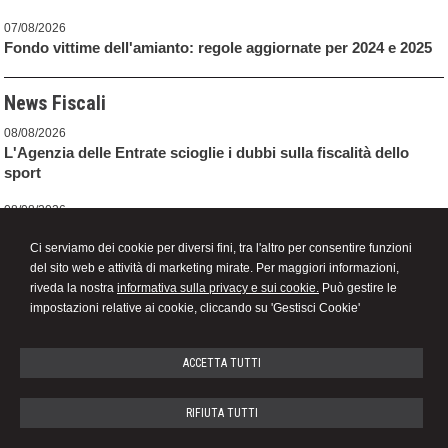
07/08/2026
Fondo vittime dell'amianto: regole aggiornate per 2024 e 2025
News Fiscali
08/08/2026
L'Agenzia delle Entrate scioglie i dubbi sulla fiscalità dello
sport
08/08/2026
Ancora sulla sentenza n. 50/2026 della Consulta: quali sono i
Ci serviamo dei cookie per diversi fini, tra l'altro per consentire funzioni
fondamenti teorici a supporto?
del sito web e attività di marketing mirate. Per maggiori informazioni,
08/08/2026
riveda la nostra
informativa sulla privacy e sui cookie.
Può gestire le
Limiti all'uso del contante: tra misure premiali e l'incognita
impostazioni relative ai cookie, cliccando su 'Gestisci Cookie'
delle criptovalute
ACCETTA TUTTI
RIFIUTA TUTTI
Studio Associato Danesin